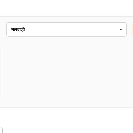
पता
vill- ambari, p.o.- एन्ड& p.s.- mushalpur, नलबाड़ी, 781372