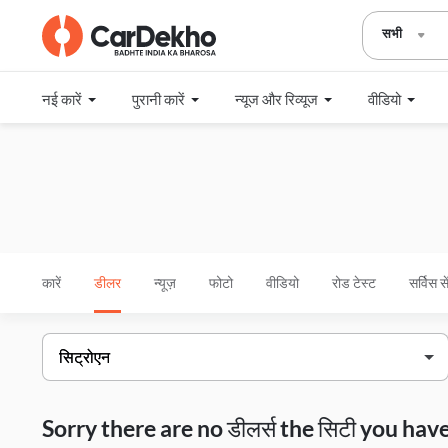
सभी
नई कारें
पुरानी कारें
न्यूज और रिव्यूज
वीडियो
कारें
डीलर
न्यूज़
फोटो
वीडियो
रोड टेस्ट
सर्विस स
Sorry there are no डीलर्स the सिटी you h