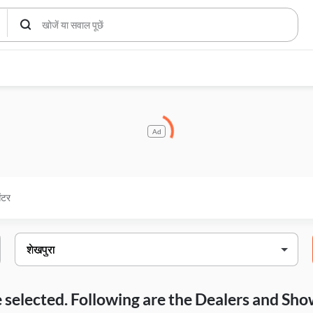
Ad
ेंटर
ave selected. Following are the Dealers and S