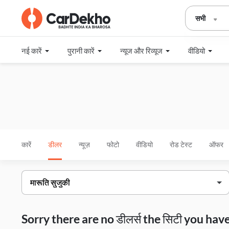
सभी
नई कारें
पुरानी कारें
न्यूज और रिव्यूज
वीडियो
कारें
डीलर
न्यूज़
फोटो
वीडियो
रोड टेस्ट
ऑफर
Sorry there are no डीलर्स the सिटी you h