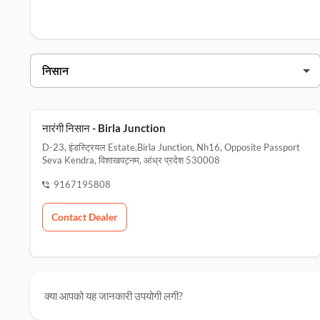
विशाखपट्नम में निसान डीलर्स
डीलर का नाम
ऑरेंज निसान - बिरला जंक्शन
d-23, इंडस्ट्रियल estate,birla junct
ऑरेंज निसान - vizag
ग्राउंड फ्लोर,, आर आर house, n एच 5,
नारंगी निसान - Birla Junction
D-23, इंडस्ट्रियल Estate,birla Junction, Nh16, Opposite Passport
Seva Kendra, विशाखपट्नम, आंध्र प्रदेश 530008
9167195808
Contact Dealer
क्या आपको यह जानकारी उपयोगी लगी?