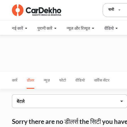
सभी
नई कारें
पुरानी कारें
न्यूज और रिव्यूज
वीडियो
कारें
डीलर
न्यूज़
फोटो
वीडियो
सर्विस सेंटर
Sorry there are no डीलर्स the सिटी you h