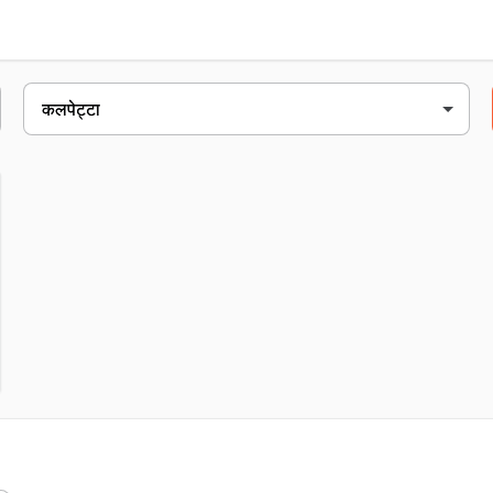
inatty, bathery रोड, near एचआई टेक furniture, कलपेट्टा, 673121