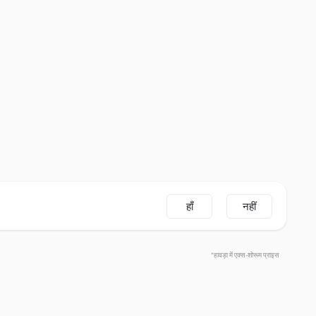
हाँ
नहीं
*हावड़ा में एक्स-शोरूम प्राइस