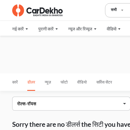
सभी
नई कारें
पुरानी कारें
न्यूज और रिव्यूज
वीडियो
कारें
डीलर
न्यूज़
फोटो
वीडियो
सर्विस सेंटर
Sorry there are no डीलर्स the सिटी you h