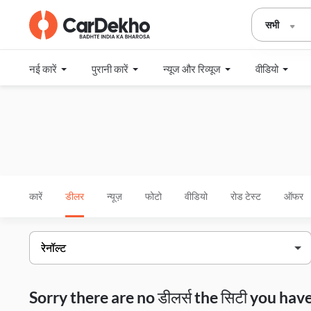
सभी
नई कारें
पुरानी कारें
न्यूज और रिव्यूज
वीडियो
कारें
डीलर
न्यूज़
फोटो
वीडियो
रोड टेस्ट
ऑफर
Sorry there are no डीलर्स the सिटी you h