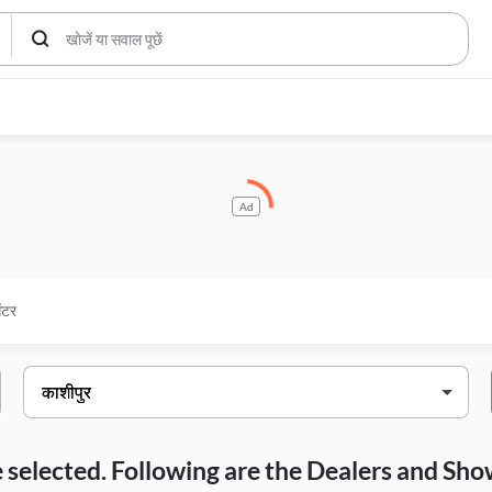
Ad
ेंटर
ave selected. Following are the Dealers and S