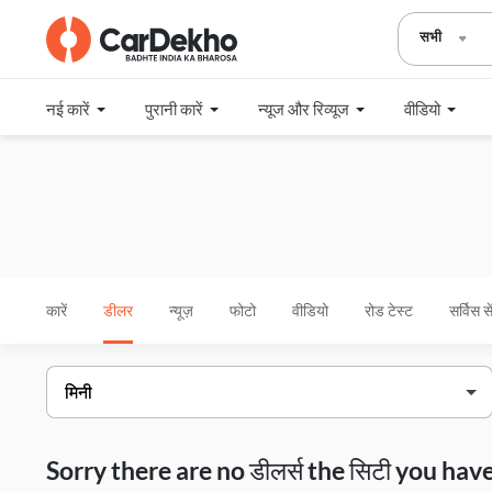
सभी
नई कारें
पुरानी कारें
न्यूज और रिव्यूज
वीडियो
कारें
डीलर
न्यूज़
फोटो
वीडियो
रोड टेस्ट
सर्विस स
Sorry there are no डीलर्स the सिटी you h