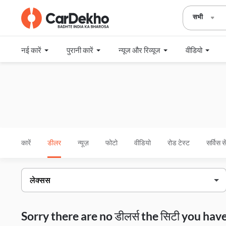
सभी
नई कारें
पुरानी कारें
न्यूज और रिव्यूज
वीडियो
कारें
डीलर
न्यूज़
फोटो
वीडियो
रोड टेस्ट
सर्विस स
Sorry there are no डीलर्स the सिटी you h