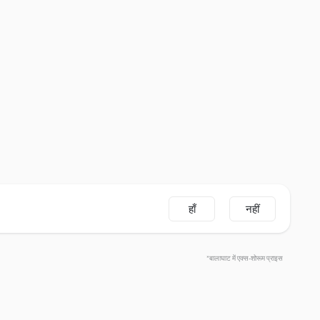
हाँ
नहीं
*बालाघाट में एक्स-शोरूम प्राइस