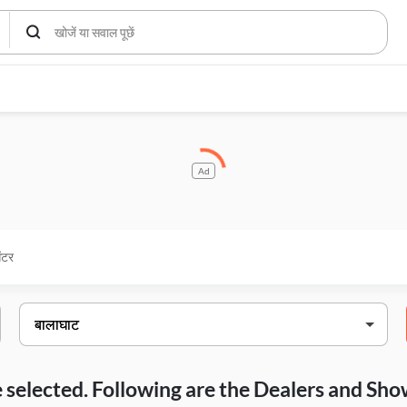
Ad
ेंटर
ave selected. Following are the Dealers and S