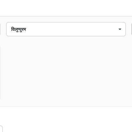
 - trichy बायपास rd, near गिंगी rd crossing, विलुप्पुरम, 605602