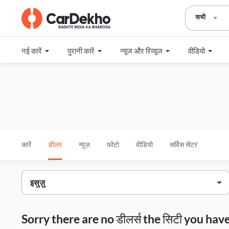
सभी
नई कारें
पुरानी कारें
न्यूज और रिव्यूज
वीडियो
कारें
डीलर
न्यूज़
फोटो
वीडियो
सर्विस सेंटर
Sorry there are no डीलर्स the सिटी you h