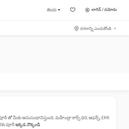
లాగిన్ / నమోదు
తెలుగు
నగరాన్ని ఎంచుకోండి
ీ తో మీకు అనుసంధానిస్తుంది. మహీంద్రా కార్స్ ధర, ఆఫర్స్, EMI
ొరకు పూరీ
ఇక్కడ నొక్కండి