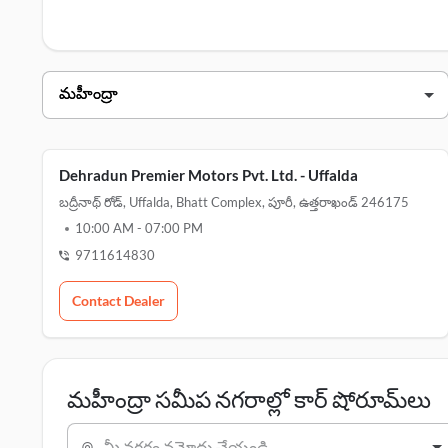
మహీంద్రా డీలర్స్ పూరీ లో
డీలర్ నామ
డెహ్రాడూన్ ప్రీమియర్ మోటార్స్ pvt. ltd. - u
Dehradun Premier Motors Pvt. Ltd. - Uffalda
బద్రీనాథ్ రోడ్, Uffalda, Bhatt Complex, పూరీ, ఉత్తరాఖండ్ 246175
10:00 AM
-
07:00 PM
9711614830
Contact Dealer
మహీంద్రా సమీప నగరాల్లో కార్ షోరూమ్‌లు
మీ నగరం నమోదు చేయండి