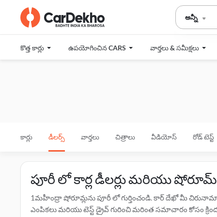
అన్నీ
కొత్త కార్లు
ఉపయోగించిన CARS
వార్తలు & సమీక్షలు
కార్లు
డీలర్స్
వార్తలు
చిత్రాలు
వీడియోస్
రోడ్ టెస్ట్
పూరీ లో కార్ల డీలర్లు మరియు షోరూమ్
1మహీంద్రా షోరూమ్లను పూరీ లో గుర్తించండి. కార్ దేఖో మీ చిరున
ఎంపికలు మరియు టెస్ట్ డ్రైవ్ గురించి మరింత సమాచారం కోసం క్రింద పే