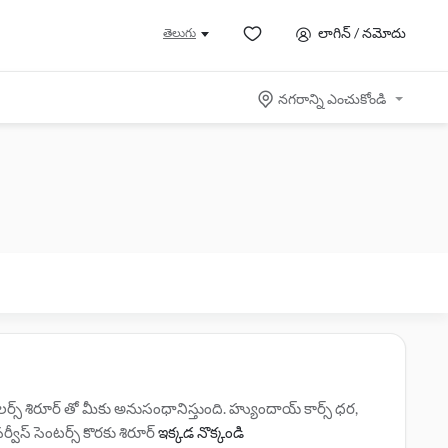
లాగిన్ / నమోదు
తెలుగు
నగరాన్ని ఎంచుకోండి
స్ శిరూర్ తో మీకు అనుసంధానిస్తుంది. హ్యుందాయ్ కార్స్ ధర,
్వీస్ సెంటర్స్ కొరకు శిరూర్
ఇక్కడ నొక్కండి