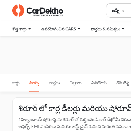
అన్నీ
కొత్త కార్లు
ఉపయోగించిన CARS
వార్తలు & సమీక్షలు
కార్లు
డీలర్స్
వార్తలు
చిత్రాలు
వీడియోస్
రోడ్ టెస్ట్
శిరూర్ లో కార్ల డీలర్లు మరియు షోరూమ
1హ్యుందాయ్ షోరూమ్లను శిరూర్ లో గుర్తించండి. కార్ దేఖో మీ చి
ఆఫర్స్, EMI ఎంపికలు మరియు టెస్ట్ డ్రైవ్ గురించి మరింత సమాచారం కో