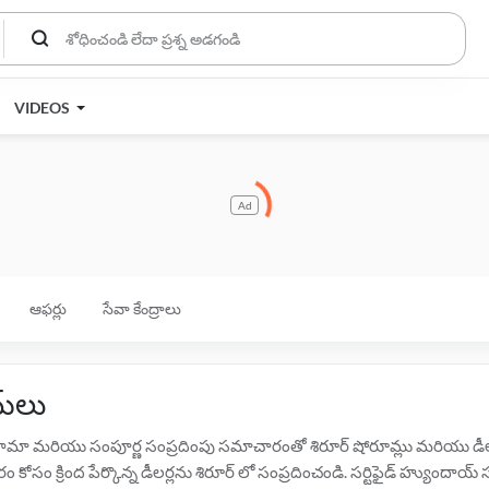
VIDEOS
Ad
ఆఫర్లు
సేవా కేంద్రాలు
్‌లు
రునామా మరియు సంపూర్ణ సంప్రదింపు సమాచారంతో శిరూర్ షోరూమ్లు మరియు డీలర్
సం క్రింద పేర్కొన్న డీలర్లను శిరూర్ లో సంప్రదించండి. సర్టిఫైడ్ హ్యుందాయ్ సర