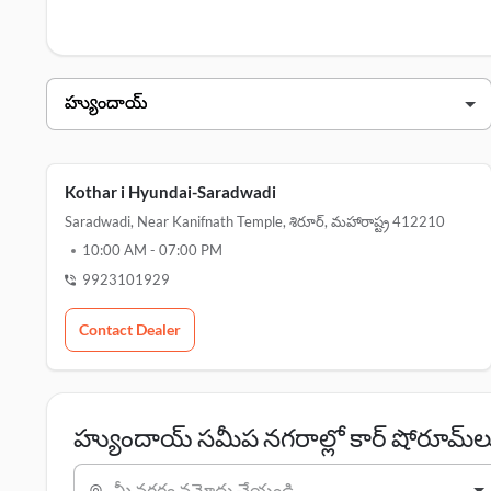
హ్యుందాయ్ డీలర్స్ శిరూర్ లో
డీలర్ నామ
kothari hyundai-saradwadi
Kothar i Hyundai-Saradwadi
Saradwadi, Near Kanifnath Temple, శిరూర్, మహారాష్ట్ర 412210
10:00 AM
-
07:00 PM
9923101929
Contact Dealer
హ్యుందాయ్ సమీప నగరాల్లో కార్ షోరూమ్‌ల
మీ నగరం నమోదు చేయండి