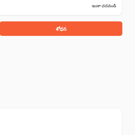
ఇంకా చదవండి
శోధన
h temple, శిరూర్, 412210