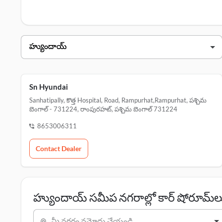
ఇక్కడ నొక్కండి
హ్యుందాయ్ డీలర్స్ రాంపురహట్ లో
డీలర్ నామ
చిరునామా
sn హ్యుందాయ్
sa
Sn Hyundai
Sanhatipally, కొత్త Hospital, Road, Rampurhat,rampurhat, పశ్చిమ
బెంగాల్ - 731224, రాంపురహట్, పశ్చిమ బెంగాల్ 731224
8653006311
Contact Dealer
హ్యుందాయ్ సమీప నగరాల్లో కార్ షోరూమ్‌ల
మీ నగరం నమోదు చేయండి