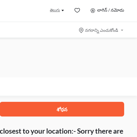
లాగిన్ / నమోదు
తెలుగు
నగరాన్ని ఎంచుకోండి
శోధన
closest to your location:- Sorry there are