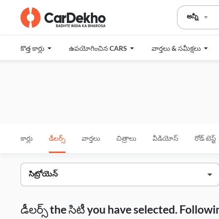
అన్నీ
కొత్త కార్లు
ఉపయోగించిన CARS
వార్తలు & సమీక్షలు
కార్లు
డీలర్స్
వార్తలు
చిత్రాలు
వీడియోస్
రోడ్ టెస్ట్
డీలర్స్ the సిటీ you have selected. Follo