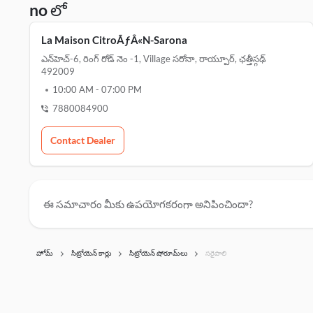
no లో
La Maison CitroÃƒÂ«N-Sarona
ఎన్‌హెచ్-6, రింగ్ రోడ్ నెం -1, Village సరోనా, రాయ్పూర్, ఛత్తీస్గఢ్
492009
10:00 AM
-
07:00 PM
7880084900
Contact Dealer
ఈ సమాచారం మీకు ఉపయోగకరంగా అనిపించిందా?
హోమ్
సిట్రోయెన్ కార్లు
సిట్రోయెన్ షోరూమ్‌లు
సరైపాలి