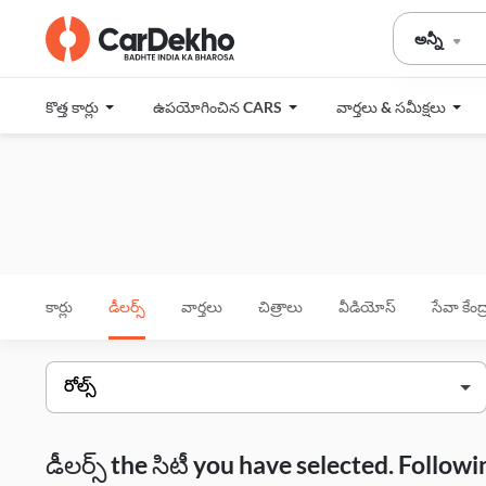
అన్నీ
కొత్త కార్లు
ఉపయోగించిన CARS
వార్తలు & సమీక్షలు
కార్లు
డీలర్స్
వార్తలు
చిత్రాలు
వీడియోస్
సేవా కేంద
డీలర్స్ the సిటీ you have selected. Follo