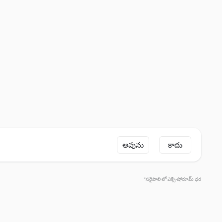
అవును
కాదు
*సరైపాలి లో ఎక్స్-షోరూమ్ ధర