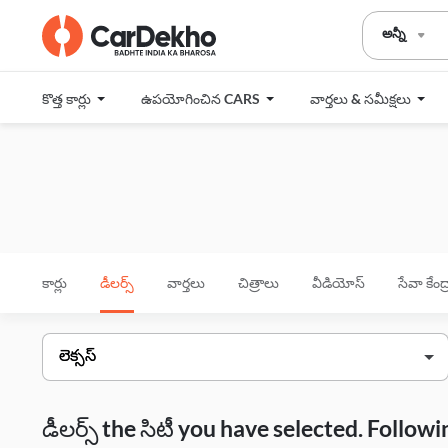
అన్నీ
కొత్త కార్లు
ఉపయోగించిన CARS
వార్తలు & సమీక్షలు
కార్లు
డీలర్స్
వార్తలు
చిత్రాలు
వీడియోస్
సేవా కేంద
డీలర్స్ the సిటీ you have selected. Follo