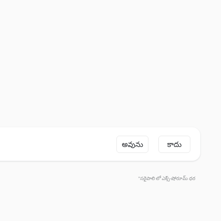
అవును
కాదు
*సరైపాలి లో ఎక్స్-షోరూమ్ ధర