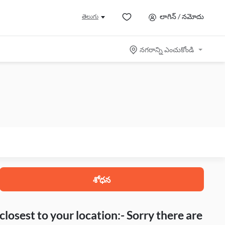
లాగిన్ / నమోదు
తెలుగు
నగరాన్ని ఎంచుకోండి
శోధన
closest to your location:- Sorry there are