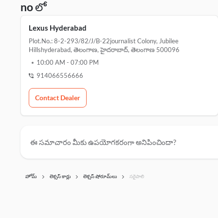
no లో
Lexus Hyderabad
Plot.no.: 8-2-293/82/j/b-22journalist Colony, Jubilee
Hillshyderabad, తెలంగాణ, హైదరాబాద్, తెలంగాణ 500096
10:00 AM
-
07:00 PM
914066556666
Contact Dealer
ఈ సమాచారం మీకు ఉపయోగకరంగా అనిపించిందా?
హోమ్
లెక్సస్ కార్లు
లెక్సస్ షోరూమ్‌లు
సరైపాలి