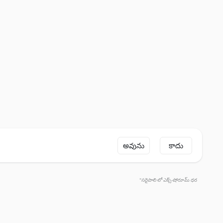
అవును
కాదు
*సరైపాలి లో ఎక్స్-షోరూమ్ ధర