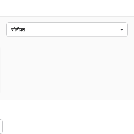
पता
ई 56 एन्ड& 57 सोनीपत इंडस्ट्रियल एरिया, मेन रोहतक रोड, सोनीपत, 1310