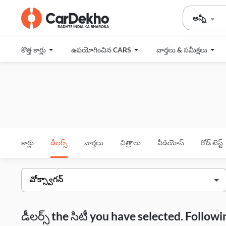
అన్నీ
కొత్త కార్లు
ఉపయోగించిన CARS
వార్తలు & సమీక్షలు
కార్లు
డీలర్స్
వార్తలు
చిత్రాలు
వీడియోస్
రోడ్ టెస్ట్
డీలర్స్ the సిటీ you have selected. Follo