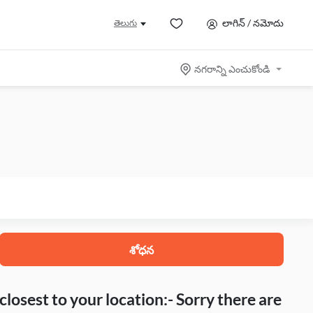
లాగిన్ / నమోదు
తెలుగు
నగరాన్ని ఎంచుకోండి
శోధన
closest to your location:- Sorry there are