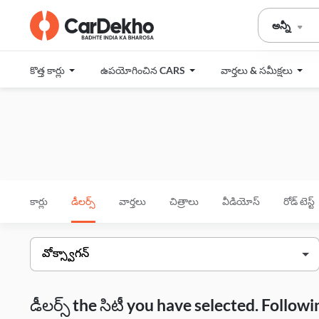
అన్నీ
కొత్త కార్లు
ఉపయోగించిన CARS
వార్తలు & సమీక్షలు
కార్లు
డీలర్స్
వార్తలు
చిత్రాలు
వీడియోస్
రోడ్ టెస్ట్
డీలర్స్ the సిటీ you have selected. Follo