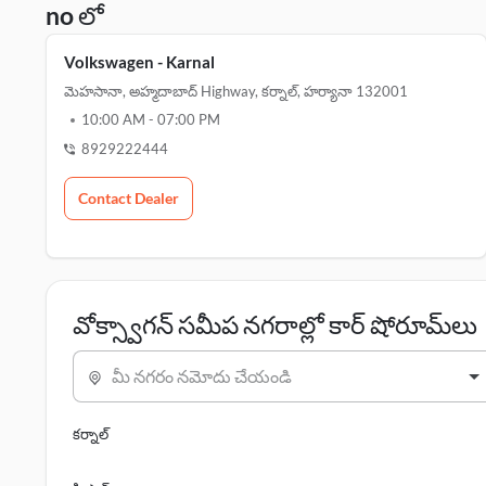
no లో
Volkswagen - Karnal
మెహసానా, అహ్మదాబాద్ Highway, కర్నాల్, హర్యానా 132001
10:00 AM
-
07:00 PM
8929222444
Contact Dealer
వోక్స్వాగన్ సమీప నగరాల్లో కార్ షోరూమ్‌లు
మీ నగరం నమోదు చేయండి
కర్నాల్