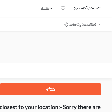
లాగిన్ / నమోదు
తెలుగు
నగరాన్ని ఎంచుకోండి
శోధన
closest to your location:- Sorry there are