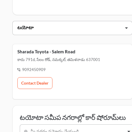
టయోటా డీలర్స్ నమక్కల్ లో
డీలర్ నామ
sharada టయోటా - సేలం రోడ్
sharada టయోటా - vasanthapuram
Sharada Toyota - Salem Road
కాదు 791d, సేలం రోడ్, నమక్కల్, తమిళనాడు 637001
9092450909
Contact Dealer
టయోటా సమీప నగరాల్లో కార్ షోరూమ్‌లు
మీ నగరం నమోదు చేయండి