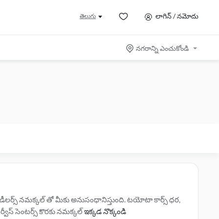
లాగిన్ / నమోదు
తెలుగు
నగరాన్ని ఎంచుకోండి
ర్స్ నమక్కల్ తో మీకు అనుసంధానిస్తుంది. టయోటా కార్స్ ధర,
ర్వీస్ సెంటర్స్ కొరకు నమక్కల్
ఇక్కడ నొక్కండి