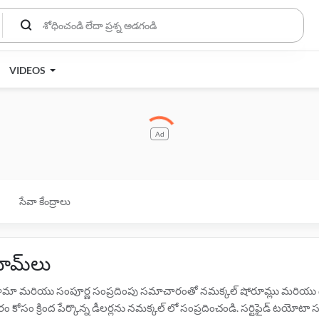
VIDEOS
Ad
సేవా కేంద్రాలు
రూమ్‌లు
ునామా మరియు సంపూర్ణ సంప్రదింపు సమాచారంతో నమక్కల్ షోరూమ్లు మరియు డీల
కోసం క్రింద పేర్కొన్న డీలర్లను నమక్కల్ లో సంప్రదించండి. సర్టిఫైడ్ టయోటా స