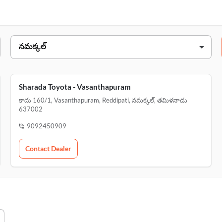
చిరునామా
కాదు 791d, సేలం ర
కాదు 160/1, vasanthapuram
Sharada Toyota - Vasanthapuram
కాదు 160/1, Vasanthapuram, Reddipati, నమక్కల్, తమిళనాడు
637002
9092450909
Contact Dealer