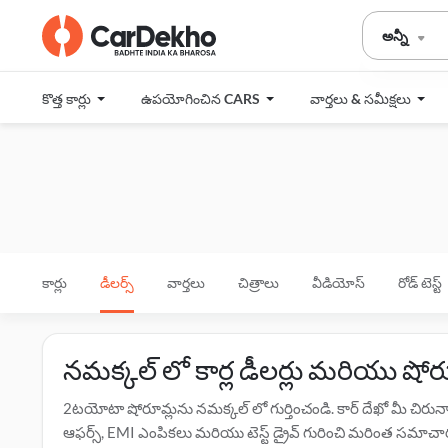
అన్నీ
కొత్త కార్లు
ఉపయోగించిన CARS
వార్తలు & సమీక్షలు
కార్లు
డీలర్స్
వార్తలు
చిత్రాలు
వీడియోస్
రోడ్ టెస్ట్
నమక్కల్ లో కార్ల డీలర్లు మరియు షో
2టయోటా షోరూమ్లను నమక్కల్ లో గుర్తించండి. కార్ దేఖో మీ చిర
ఆఫర్స్, EMI ఎంపికలు మరియు టెస్ట్ డ్రైవ్ గురించి మరింత సమాచారం 