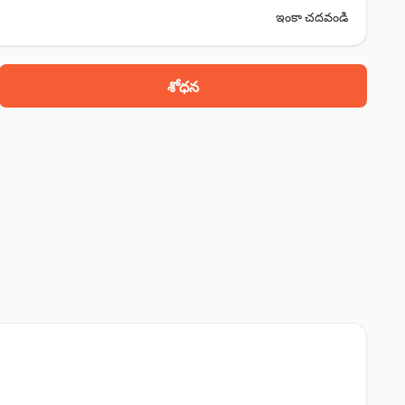
ఇంకా చదవండి
శోధన
ోడ్, నమక్కల్, 637001
, reddipati, నమక్కల్, 637002