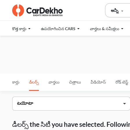
అన్నీ
కొత్త కార్లు
ఉపయోగించిన CARS
వార్తలు & సమీక్షలు
కార్లు
డీలర్స్
వార్తలు
చిత్రాలు
వీడియోస్
రోడ్ టెస్ట్
డీలర్స్ the సిటీ you have selected. Follo