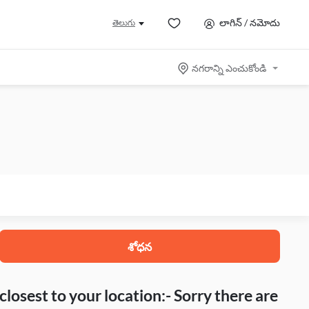
లాగిన్ / నమోదు
తెలుగు
నగరాన్ని ఎంచుకోండి
శోధన
closest to your location:- Sorry there are