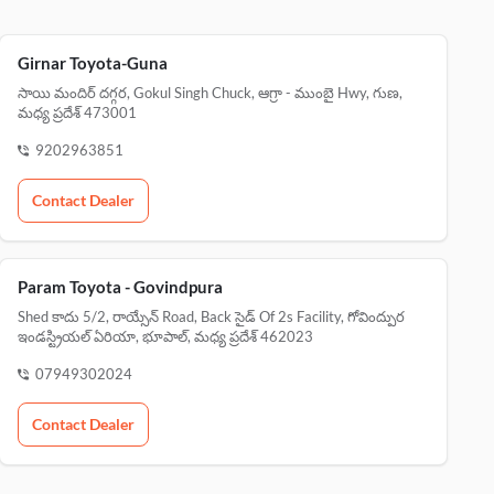
Girnar Toyota-Guna
సాయి మందిర్ దగ్గర, Gokul Singh Chuck, ఆగ్రా - ముంబై Hwy, గుణ,
మధ్య ప్రదేశ్ 473001
9202963851
Contact Dealer
Param Toyota - Govindpura
Shed కాదు 5/2, రాయ్సేన్ Road, Back సైడ్ Of 2s Facility, గోవింద్పుర
ఇండస్ట్రియల్ ఏరియా, భూపాల్, మధ్య ప్రదేశ్ 462023
07949302024
Contact Dealer