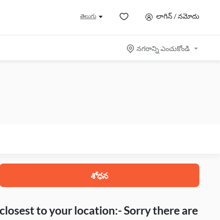
లాగిన్ / నమోదు
తెలుగు
నగరాన్ని ఎంచుకోండి
శోధన
closest to your location:- Sorry there are