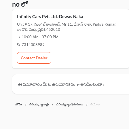
no లో
Infinity Cars Pvt. Ltd.-Dewas Naka
Unit # 17, మంగల్ కాంపౌండ్, Mr 11, దేవాస్ నాకా, Pipliya Kumar,
ఇండోర్, మధ్య ప్రదేశ్ 452010
10:00 AM
-
07:00 PM
7314008989
Contact Dealer
ఈ సమాచారం మీకు ఉపయోగకరంగా అనిపించిందా?
హోమ్
బిఎండబ్ల్యూ కార్లు
బిఎండబ్ల్యూ షోరూమ్‌లు
బియోరా