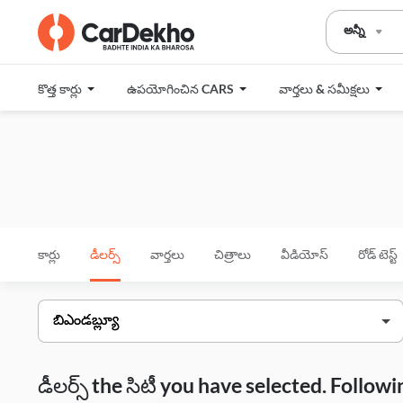
అన్నీ
కొత్త కార్లు
ఉపయోగించిన CARS
వార్తలు & సమీక్షలు
కార్లు
డీలర్స్
వార్తలు
చిత్రాలు
వీడియోస్
రోడ్ టెస్ట్
డీలర్స్ the సిటీ you have selected. Follo