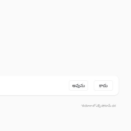
అవును
కాదు
*బియోరా లో ఎక్స్-షోరూమ్ ధర