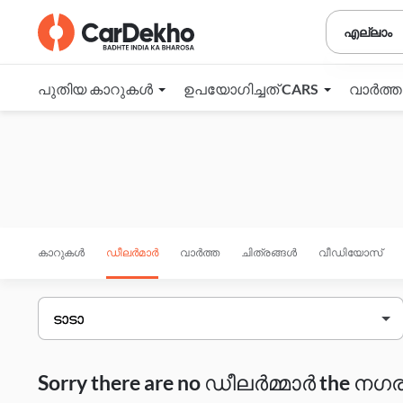
എല്ലാം
പുതിയ കാറുകൾ
ഉപയോഗിച്ചത് CARS
വാർത്
കാറുകൾ
ഡീലർമാർ
വാർത്ത
ചിത്രങ്ങൾ
വീഡിയോസ്
Sorry there are no ഡീലർമ്മാർ the നഗരം 