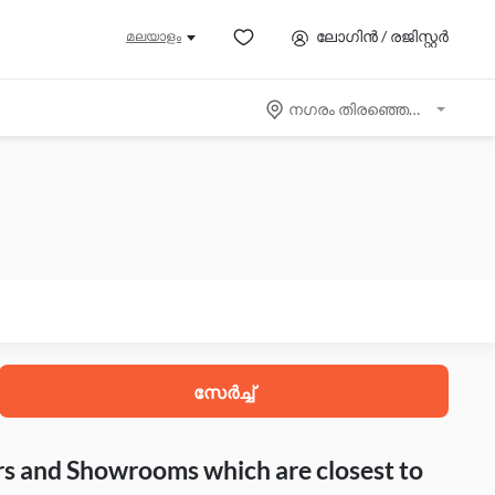
ലോഗിൻ / രജിസ്റ്റർ
മലയാളം
നഗരം തിരഞ്ഞെടുക്കുക
സേർച്ച്
rs and Showrooms which are closest to