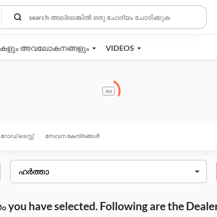
തകളും അവലോകനങ്ങളും
VIDEOS
Ad
റോഡ് ടെസ്റ്റ്
സേവന കേന്ദ്രങ്ങൾ
you have selected. Following are the Deale