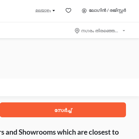
ലോഗിൻ / രജിസ്റ്റർ
മലയാളം
നഗരം തിരഞ്ഞെടുക്കുക
സേർച്ച്
rs and Showrooms which are closest to