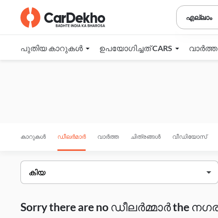
എല്ലാം
പുതിയ കാറുകൾ
ഉപയോഗിച്ചത് CARS
വാർത്
കാറുകൾ
ഡീലർമാർ
വാർത്ത
ചിത്രങ്ങൾ
വീഡിയോസ്
Sorry there are no ഡീലർമ്മാർ the നഗരം 