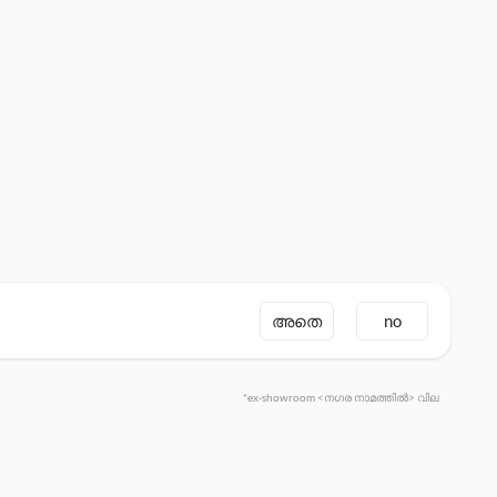
അതെ
no
*ex-showroom <നഗര നാമത്തിൽ> വില