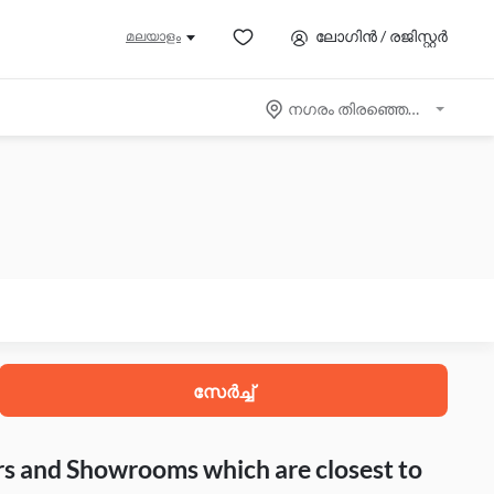
ലോഗിൻ / രജിസ്റ്റർ
മലയാളം
നഗരം തിരഞ്ഞെടുക്കുക
സേർച്ച്
rs and Showrooms which are closest to