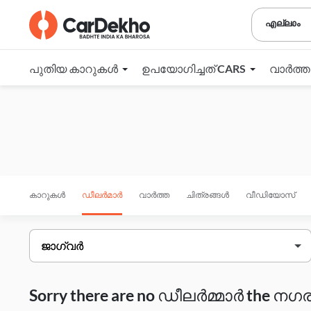
എല്ലാം
പുതിയ കാറുകൾ
ഉപയോഗിച്ചത് CARS
വാർത്
കാറുകൾ
ഡീലർമാർ
വാർത്ത
ചിത്രങ്ങൾ
വീഡിയോസ്
Sorry there are no ഡീലർമ്മാർ the നഗരം 