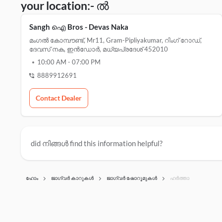
your location:- ൽ
Sangh ഐ Bros - Devas Naka
മംഗൽ കോമ്പൗണ്ട്, Mr11, Gram-Pipliyakumar, റിംഗ് റോഡ്,
ദേവസ് നക, ഇൻഡോർ, മധ്യപ്രദേശ് 452010
10:00 AM
-
07:00 PM
8889912691
Contact Dealer
did നിങ്ങൾ find this information helpful?
ഹോം
ജാഗ്വർ കാറുകൾ
ജാഗ്വർ ഷോറൂമുകൾ
ഹർത്താ