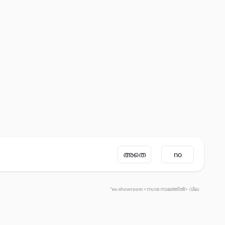
അതെ
no
*ex-showroom <നഗര നാമത്തിൽ> വില