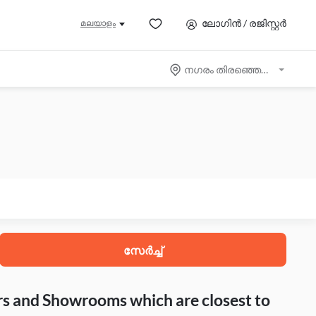
ലോഗിൻ / രജിസ്റ്റർ
മലയാളം
നഗരം തിരഞ്ഞെടുക്കുക
സേർച്ച്
rs and Showrooms which are closest to