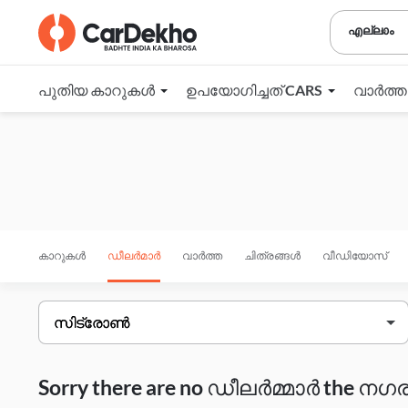
എല്ലാം
പുതിയ കാറുകൾ
ഉപയോഗിച്ചത് CARS
വാർത്
കാറുകൾ
ഡീലർമാർ
വാർത്ത
ചിത്രങ്ങൾ
വീഡിയോസ്
Sorry there are no ഡീലർമ്മാർ the നഗരം 