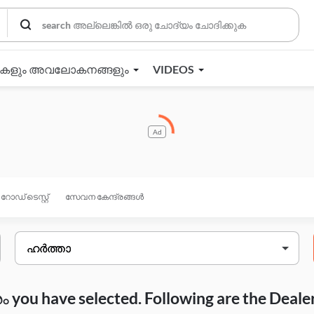
തകളും അവലോകനങ്ങളും
VIDEOS
Ad
റോഡ് ടെസ്റ്റ്
സേവന കേന്ദ്രങ്ങൾ
you have selected. Following are the Deale