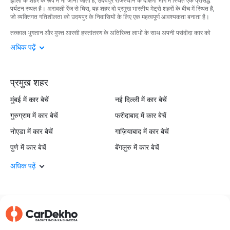
झीलों के शहर के रूप में भी जाना जाता है, उदयपुर राजस्थान के दक्षिणी भाग में स्थित एक प्रसिद्ध
पर्यटन स्थल है। अरावली रेंज से घिरा, यह शहर दो प्रमुख भारतीय मेट्रो शहरों के बीच में स्थित है,
जो व्यक्तिगत गतिशीलता को उदयपुर के निवासियों के लिए एक महत्वपूर्ण आवश्यकता बनाता है।
तत्काल भुगतान और मुफ्त आरसी हस्तांतरण के अतिरिक्त लाभों के साथ अपनी पसंदीदा कार को
अपने घर के आराम से बेचें। आप आसानी से कार निरीक्षण ऑनलाइन बुक कर सकते हैं और अपनी
अधिक पढ़ें
कार को तनाव मुक्त तरीके से बेच सकते हैं।
हमारे 3500+ सत्यापित डीलरों की विस्तृत श्रृंखला के साथ, अपनी कार के लिए परेशानी मुक्त
तरीके से सर्वोत्तम मूल्य प्राप्त करें। प्री-सेलिंग प्रक्रिया से लेकर आपकी पोस्ट-सेलिंग यात्रा तक,
कारदेखो हर कदम पर आपके साथ रहता है। यदि आप अपनी पुरानी कार को उतारने की योजना बना
प्रमुख शहर
रहे हैं, तो आज ही हमसे संपर्क करें!
मुंबई में कार बेचें
नई दिल्ली में कार बेचें
गुरुग्राम में कार बेचें
फरीदाबाद में कार बेचें
नोएडा में कार बेचें
गाज़ियाबाद में कार बेचें
पुणे में कार बेचें
बेंगलुरु में कार बेचें
अधिक पढ़ें