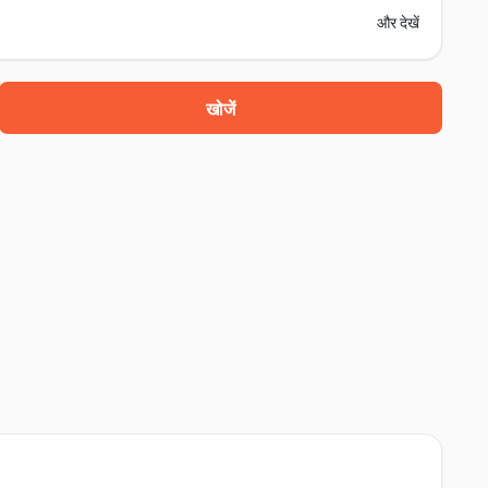
और देखें
खोजें
e hunamal piau, भिवानी, 127021