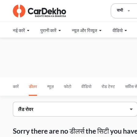
सभी
नई कारें
पुरानी कारें
न्यूज और रिव्यूज
वीडियो
कारें
डीलर
न्यूज़
फोटो
वीडियो
रोड टेस्ट
सर्विस स
Sorry there are no डीलर्स the सिटी you h