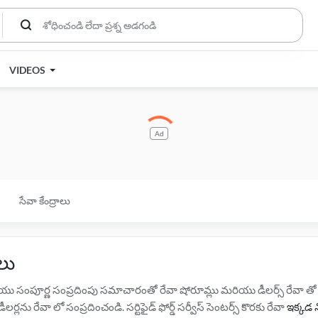
VIDEOS
Ad
సేవా కేంద్రాలు
లు
మరియు సంపూర్ణ సంప్రదింపు సమాచారంతో రేవా షోరూమ్లు మరియు డీలర్స్ రేవా తో మ
ర్లను రేవా లో సంప్రదించండి. సర్టిఫైడ్ ఫోర్డ్ సర్వీస్ సెంటర్స్ కొరకు రేవా
ఇక్కడ న