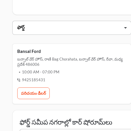
ఫోర్డ్ డీలర్స్ రేవా లో
డీలర్ నామ
చిరునామా
బన్సాల్ ఫోర్డ్
బన్సాల్ ఫోర్డ్
Bansal Ford
బన్సాల్ వేర్ హౌస్, రాణి Bag Chorahata, బన్సాల్ వేర్ హౌస్, రేవా, మధ్య
ప్రదేశ్ 486006
10:00 AM
-
07:00 PM
9425185431
పరిచయం డీలర్
ఫోర్డ్ సమీప నగరాల్లో కార్ షోరూమ్‌లు