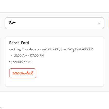
బన్సాల్ వేర్ హౌస్, రాణి bag chorahata, బన్సాల్ వేర్ హౌ
రాణి bag chorahata, బన్సాల్ వేర్ హౌస్, రేవా,
Bansal Ford
రాణి Bag Chorahata, బన్సాల్ వేర్ హౌస్, రేవా, మధ్య ప్రదేశ్ 486006
10:00 AM
-
07:00 PM
9930599319
పరిచయం డీలర్