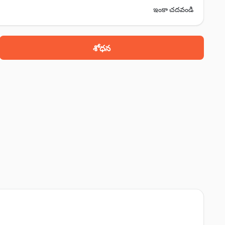
ఇంకా చదవండి
శోధన
స్, రేవా, 486006
 486006