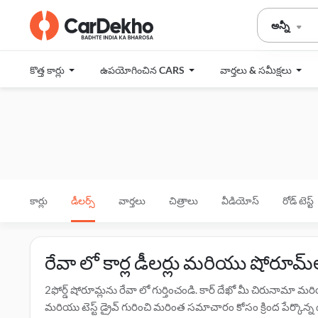
అన్నీ
కొత్త కార్లు
ఉపయోగించిన CARS
వార్తలు & సమీక్షలు
కార్లు
డీలర్స్
వార్తలు
చిత్రాలు
వీడియోస్
రోడ్ టెస్ట్
రేవా లో కార్ల డీలర్లు మరియు షోరూమ్‌
2ఫోర్డ్ షోరూమ్లను రేవా లో గుర్తించండి. కార్ దేఖో మీ చిరునామా 
మరియు టెస్ట్ డ్రైవ్ గురించి మరింత సమాచారం కోసం క్రింద పేర్కొన్న డీల