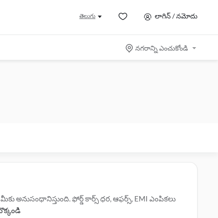
లాగిన్ / నమోదు
తెలుగు
నగరాన్ని ఎంచుకోండి
ీకు అనుసంధానిస్తుంది. ఫోర్డ్ కార్స్ ధర, ఆఫర్స్, EMI ఎంపికలు
ొక్కండి