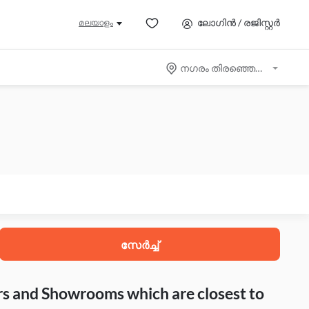
ലോഗിൻ / രജിസ്റ്റർ
മലയാളം
നഗരം തിരഞ്ഞെടുക്കുക
സേർച്ച്
rs and Showrooms which are closest to