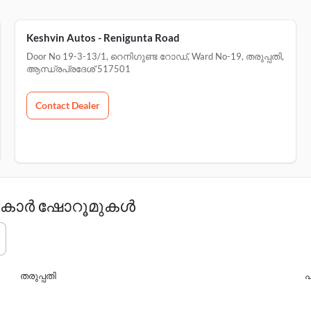
Keshvin Autos - Renigunta Road
Door No 19-3-13/1, റെനിഗുണ്ട റോഡ്, Ward No-19, തരുപ്പതി,
ആന്ധ്രപ്രദേശ് 517501
Contact Dealer
ലെ കാർ ഷോറൂമുകൾ
തരുപ്പതി
പ