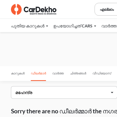
എല്ലാം
പുതിയ കാറുകൾ
ഉപയോഗിച്ചത് CARS
വാർത്
കാറുകൾ
ഡീലർമാർ
വാർത്ത
ചിത്രങ്ങൾ
വീഡിയോസ്
Sorry there are no ഡീലർമ്മാർ the നഗരം 