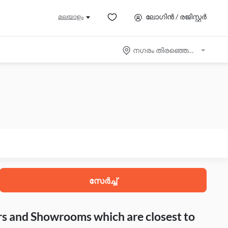
ലോഗിൻ / രജിസ്റ്റർ
മലയാളം
നഗരം തിരഞ്ഞെടുക്കുക
സേർച്ച്
rs and Showrooms which are closest to