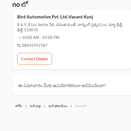
no లో
Bird Automotive Pvt. Ltd.-Vasant Kunj
8 & 9, 8 Lsc Sector సి6, వసంత కుంజ్, నాన్కింగ్ ప్రక్కన Lsc, న్యూ ఢిల్లీ,
ఢిల్లీ 110070
10:00 AM
-
07:00 PM
08045952387
Contact Dealer
ఈ సమాచారం మీకు ఉపయోగకరంగా అనిపించిందా?
హోమ్
మినీ కార్లు
మినీ షోరూమ్‌లు
దిమాపూర్