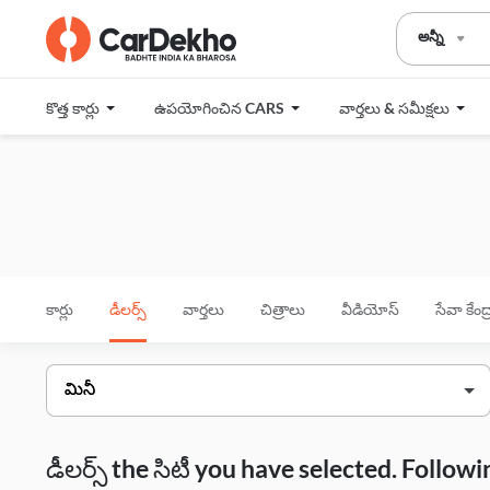
అన్నీ
కొత్త కార్లు
ఉపయోగించిన CARS
వార్తలు & సమీక్షలు
కార్లు
డీలర్స్
వార్తలు
చిత్రాలు
వీడియోస్
సేవా కేంద
డీలర్స్ the సిటీ you have selected. Follo