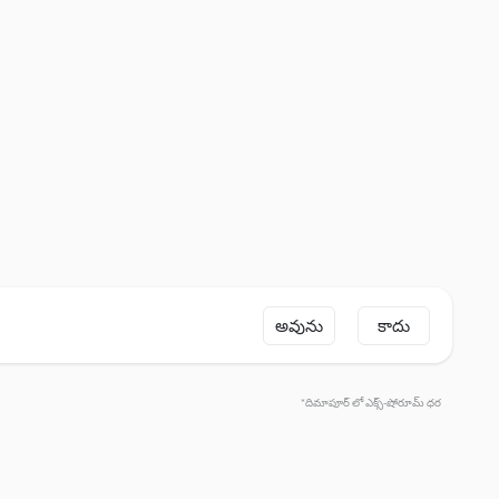
అవును
కాదు
*దిమాపూర్ లో ఎక్స్-షోరూమ్ ధర