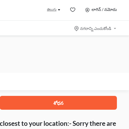
లాగిన్ / నమోదు
తెలుగు
నగరాన్ని ఎంచుకోండి
శోధన
closest to your location:- Sorry there are