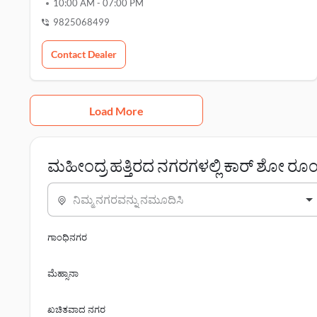
10:00 AM
-
07:00 PM
9825068499
Contact Dealer
Load More
ಮಹೀಂದ್ರ ಹತ್ತಿರದ ನಗರಗಳಲ್ಲಿ ಕಾರ್ ಶೋ ರೂ
ನಿಮ್ಮ ನಗರವನ್ನು ನಮೂದಿಸಿ
ಗಾಂಧಿನಗರ
ಮೆಹ್ಸಾನಾ
ಖಚಿತವಾದ ನಗರ