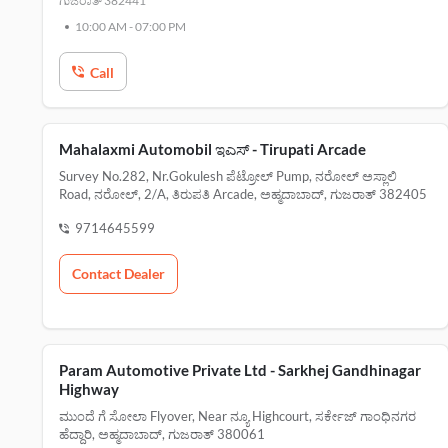
ಗುಜರಾತ್ 382441
10:00 AM
-
07:00 PM
Call
Mahalaxmi Automobil ಇಎಸ್‌ - Tirupati Arcade
Survey No.282, Nr.gokulesh ಪೆಟ್ರೋಲ್ Pump, ನರೋಲ್ ಅಸ್ಲಾಲಿ
Road, ನರೋಲ್, 2/a, ತಿರುಪತಿ Arcade, ಅಹ್ಮದಾಬಾದ್, ಗುಜರಾತ್ 382405
9714645599
Contact Dealer
Param Automotive Private Ltd - Sarkhej Gandhinagar
Highway
ಮುಂದೆ ಗೆ ಸೋಲಾ Flyover, Near ನ್ಯೂ Highcourt, ಸರ್ಕೇಜ್ ಗಾಂಧಿನಗರ
ಹೆದ್ದಾರಿ, ಅಹ್ಮದಾಬಾದ್, ಗುಜರಾತ್ 380061