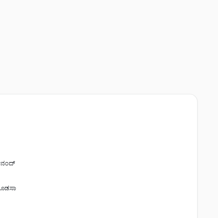
ನಂದ್
ೊಡಸಾ