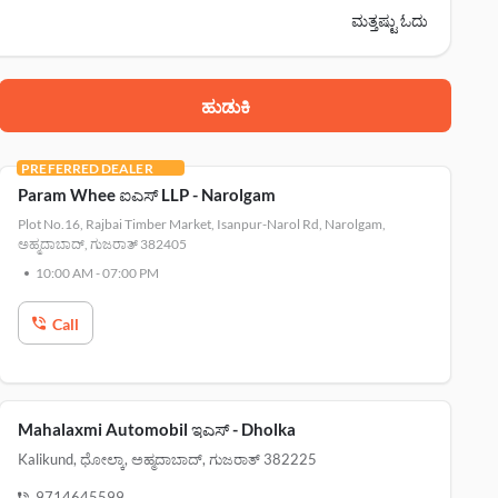
ಮತ್ತಷ್ಟು ಓದು
ಹುಡುಕಿ
 khokhra, ಮಣಿನಗರ, ಅಹ್ಮದಾಬಾದ್, 380008
PREFERRED DEALER
 ನರೋಡಾ ಜಿಐಡಿಸಿ rd, nana chiloda, ಅಹ್ಮದಾಬಾದ್, 382330
Param Whee ಐಎಸ್‌ LLP - Narolgam
Plot No.16, Rajbai Timber Market, Isanpur-Narol Rd, Narolgam,
rolgam, ಅಹ್ಮದಾಬಾದ್, 382405
ಅಹ್ಮದಾಬಾದ್, ಗುಜರಾತ್ 382405
10:00 AM
-
07:00 PM
ರೋಲ್ ಪಂಪ್., pranami nagar, ವಾಸ್ಟ್ರಲ್, ಅಹ್ಮದಾಬಾದ್, 382441
Call
ಿಕಾ ಉದ್ಯಾನ, ಅಹ್ಮದಾಬಾದ್, 382350
Mahalaxmi Automobil ಇಎಸ್‌ - Dholka
Kalikund, ಧೋಲ್ಕಾ, ಅಹ್ಮದಾಬಾದ್, ಗುಜರಾತ್ 382225
9714645599