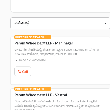
ಸೆಂಟರ್‌
ಗಾಗಿ ಇಲ್ಲಿ ಕ್ಲಿಕ್ ಮಾಡಿ.
ಮಹೀಂದ್ರ ಅಹ್ಮದಾಬಾದ್ ಡೀಲರ್ಗಳು
ಡೀಲರ್ ಹೆಸರು
ವಿಳಾಸ
param wheels llp - ಮಣಿನಗರ
PREFERRED DEALER
param wheels llp - nana chiloda
nr. patel s
Param Whee ಐಎಸ್‌ LLP - Maninagar
ಇ 4&5 ನೆಲ ಮಹಡಿಯಲ್ಲಿ, Sharanam ಸ್ಮಾರ್ಟ್ Space, Nr. Anupam Cinema,
param wheels llp - narolgam
Khokhra, ಮಣಿನಗರ, ಅಹ್ಮದಾಬಾದ್, ಗುಜರಾತ್ 380008
10:00 AM
-
07:00 PM
param wheels llp - ವಾಸ್ಟ್ರಲ್
ground floor, 
Call
param wheels llp - nikol ಕ್ರಾಸ್ road
PREFERRED DEALER
Param Whee ಐಎಸ್‌ LLP - Vastral
ನೆಲ ಮಹಡಿಯಲ್ಲಿ, Pram Wheels Llp, Saral Icon, Sardar Patel Ring Rd,
ಎದುರು. ರಿಲಯನ್ಸ್ ಪೆಟ್ರೋಲ್ ಪಂಪ್, Pranami Nagar, ವಾಸ್ಟ್ರಲ್, ಅಹ್ಮದಾಬಾದ್,