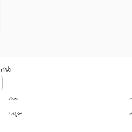
ಂಗಳು
ಖೇಡಾ
ಆ
ಹೀಟ್ನಗರ್
ಮ