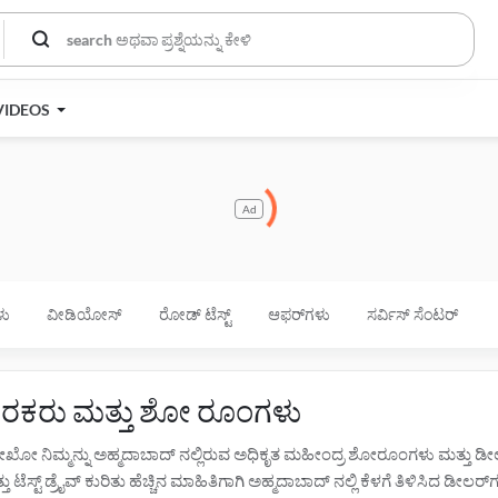
VIDEOS
Ad
ಳು
ವೀಡಿಯೋಸ್
ರೋಡ್ ಟೆಸ್ಟ್
ಆಫರ್‌ಗಳು
ಸರ್ವಿಸ್ ಸೆಂಟರ್
ವಿತರಕರು ಮತ್ತು ಶೋ ರೂಂಗಳು
್‌ದೇಖೋ ನಿಮ್ಮನ್ನು ಅಹ್ಮದಾಬಾದ್ ನಲ್ಲಿರುವ ಅಧಿಕೃತ ಮಹೀಂದ್ರ ಶೋರೂಂಗಳು ಮತ್ತು 
ಸ್ಟ್ ಡ್ರೈವ್ ಕುರಿತು ಹೆಚ್ಚಿನ ಮಾಹಿತಿಗಾಗಿ ಅಹ್ಮದಾಬಾದ್ ನಲ್ಲಿ ಕೆಳಗೆ ತಿಳಿಸಿದ ಡೀಲರ್