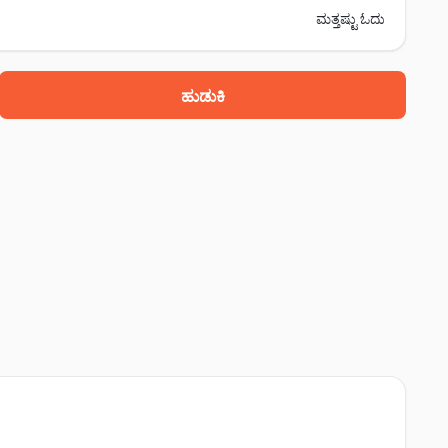
ಮತ್ತಷ್ಟು ಓದು
ಹುಡುಕಿ
akulathupalayam, ಕರುರ್, 639006