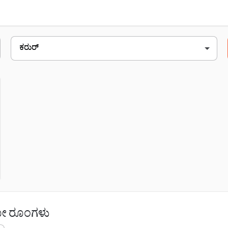
3 ಸೇಲಂ ಬೈ ಪಾಸ್ ರಸ್ತೆ, ಎದುರು.. annapoorna hotel periy
ಶೋ ರೂಂಗಳು