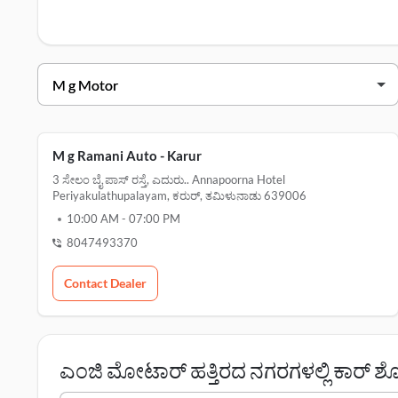
ಸೆಂಟರ್‌
ಗಾಗಿ ಇಲ್ಲಿ ಕ್ಲಿಕ್ ಮಾಡಿ.
ಎಂಜಿ ಮೋಟಾರ್ ಕರುರ್ ಡೀಲರ್ಗಳು
ಡೀಲರ್ ಹೆಸರು
ವಿಳಾಸ
ಎಂಜಿ ramani auto - ಕರುರ್
M g Ramani Auto - Karur
3 ಸೇಲಂ ಬೈ ಪಾಸ್ ರಸ್ತೆ, ಎದುರು.. Annapoorna Hotel
Periyakulathupalayam, ಕರುರ್, ತಮಿಳುನಾಡು 639006
10:00 AM
-
07:00 PM
8047493370
Contact Dealer
ಎಂಜಿ ಮೋಟಾರ್ ಹತ್ತಿರದ ನಗರಗಳಲ್ಲಿ ಕಾರ್ 