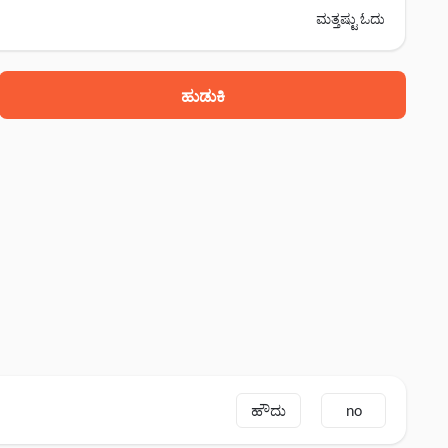
ಮತ್ತಷ್ಟು ಓದು
ಹುಡುಕಿ
ಹೌದು
no