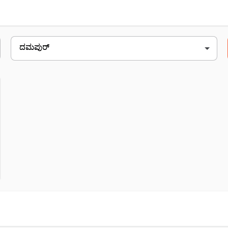
ಾಸ
 ಬರೋಡಾ, ನಹರ್ಬಾಡಿ, ದಮಪುರ್, 797112