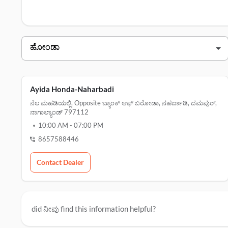
ಗಾಗಿ ಇಲ್ಲಿ ಕ್ಲಿಕ್ ಮಾಡಿ.
ಹೋಂಡಾ ದಮಪುರ್ ಡೀಲರ್ಗಳು
ಡೀಲರ್ ಹೆಸರು
ವಿಳ
ayida honda-naharbadi
ground floor, opposite ಬ್ಯಾಂಕ್ ಆಫ್
Ayida Honda-Naharbadi
ನೆಲ ಮಹಡಿಯಲ್ಲಿ, Opposite ಬ್ಯಾಂಕ್ ಆಫ್ ಬರೋಡಾ, ನಹರ್ಬಾಡಿ, ದಮಪುರ್,
ನಾಗಾಲ್ಯಾಂಡ್ 797112
10:00 AM
-
07:00 PM
8657588446
Contact Dealer
did ನೀವು find this information helpful?