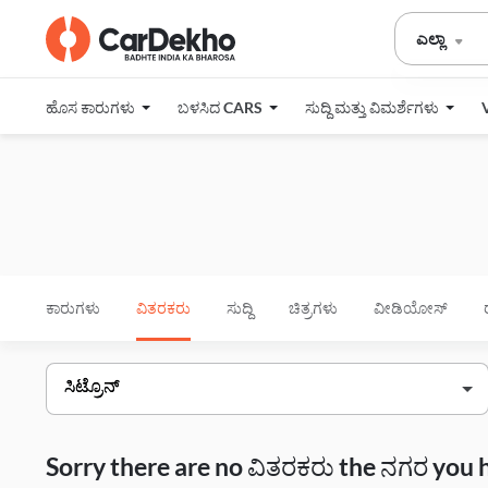
ಎಲ್ಲಾ
ಹೊಸ ಕಾರುಗಳು
ಬಳಸಿದ CARS
ಸುದ್ದಿ ಮತ್ತು ವಿಮರ್ಶೆಗಳು
ಕಾರುಗಳು
ವಿತರಕರು
ಸುದ್ದಿ
ಚಿತ್ರಗಳು
ವೀಡಿಯೋಸ್
Sorry there are no ವಿತರಕರು the ನಗರ you 