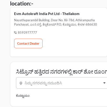
location:-
Evm Autokraft India Pvt Ltd - Thellakom
Nayathuparambil Building, Door No. Xii-78d, Athirampuzha
Panchayat, ಎಂಸಿ ರಸ್ತೆ, ತೆಲ್ಲಕೋಮ್ P.o, ಕೊಟ್ಟಾಯಂ, ಕೇರಳ 686630
8593977777
Contact Dealer
ಸಿಟ್ರೊನ್ ಹತ್ತಿರದ ನಗರಗಳಲ್ಲಿ ಕಾರ್ ಶೋ ರೂಂ
ನಿಮ್ಮ ನಗರವನ್ನು ನಮೂದಿಸಿ
ಕೊಟ್ಟಾಯಂ