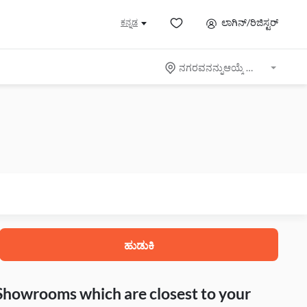
ಲಾಗಿನ್/ರಿಜಿಸ್ಟರ್
ಕನ್ನಡ
ನಗರವನನ್ನುಆಯ್ಕೆ ಮಾಡಿ
ಹುಡುಕಿ
 Showrooms which are closest to your