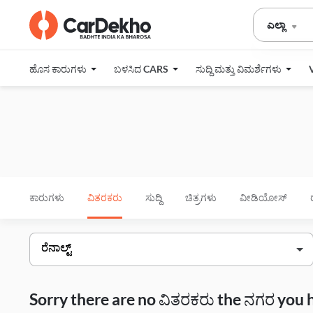
ಎಲ್ಲಾ
ಹೊಸ ಕಾರುಗಳು
ಬಳಸಿದ CARS
ಸುದ್ದಿ ಮತ್ತು ವಿಮರ್ಶೆಗಳು
ಕಾರುಗಳು
ವಿತರಕರು
ಸುದ್ದಿ
ಚಿತ್ರಗಳು
ವೀಡಿಯೋಸ್
Sorry there are no ವಿತರಕರು the ನಗರ you 