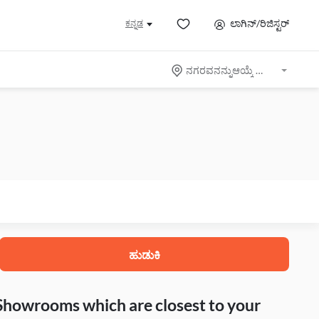
ಲಾಗಿನ್/ರಿಜಿಸ್ಟರ್
ಕನ್ನಡ
ನಗರವನನ್ನುಆಯ್ಕೆ ಮಾಡಿ
ಹುಡುಕಿ
 Showrooms which are closest to your