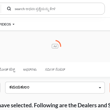
VIDEOS
Ad
ರೋಡ್ ಟೆಸ್ಟ್
ಆಫರ್‌ಗಳು
ಸರ್ವಿಸ್ ಸೆಂಟರ್
have selected. Following are the Dealers and