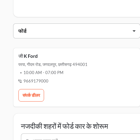
जगदलपुर में फोर्ड डीलर्स
डीलर का नाम
पत
जी के फोर्ड
पर
जी K Ford
परपा, गीदम रोड, जगदलपुर, छत्तीसगढ़ 494001
10:00 AM
-
07:00 PM
9669179000
संपर्क डीलर
नजदीकी शहरों में फोर्ड कार के शोरूम