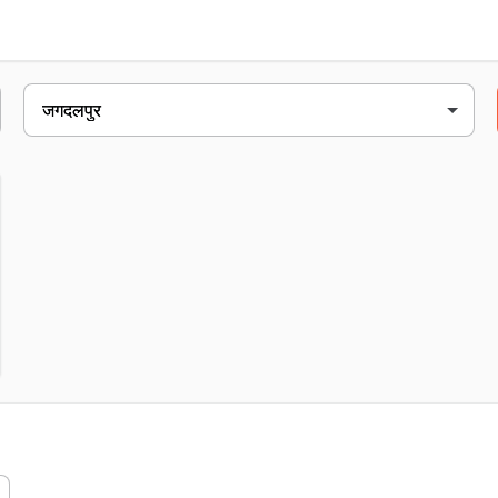
ा
पा, गीदम रोड, जगदलपुर, 494001