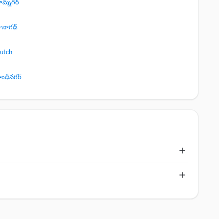
ామ్నగర్
ునాగఢ్
utch
ాంధీనగర్