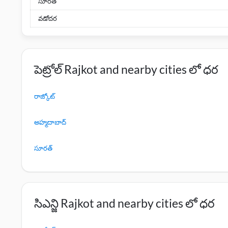
సూరత్
వడోదర
పెట్రోల్ Rajkot and nearby cities లో ధర
రాజ్కోట్
అహ్మదాబాద్
సూరత్
సిఎన్జి Rajkot and nearby cities లో ధర