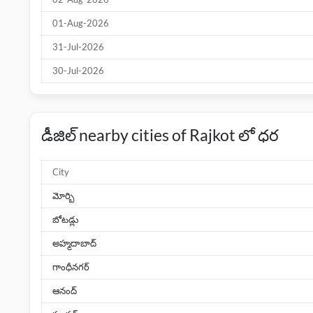
01-Aug-2026
31-Jul-2026
30-Jul-2026
డీజిల్ nearby cities of Rajkot లో ధర
City
మోర్బి
బోటడ్లు
అహ్మదాబాద్
గాంధీనగర్
ఆనంద్