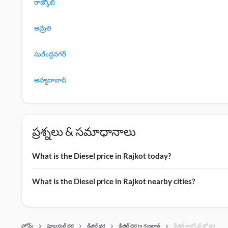
రాజ్కోట్
అమ్రేలి
సురేంద్రనగర్
అహ్మదాబాద్
ప్రశ్నలు & సమాధానాలు
What is the Diesel price in Rajkot today?
Today’s Diesel price in Rajkot stands at ₹ 98.4 per litre.
What is the Diesel price in Rajkot nearby cities?
Find the Diesel price of Rajkot in nearby cities:
Morbi: ₹98.29 per litre
Botad: ₹99.2 per litre
హోమ్
ఫ్యూయల్ ధర
డీజిల్ ధర
డీజిల్ ధర in గుజరాత్
డీజిల్ రాజ్కోట్ లో ధర