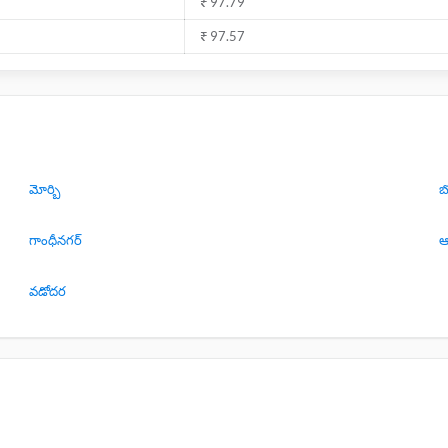
₹ 97.79
₹ 97.57
మోర్బి
బ
గాంధీనగర్
ఆ
వడోదర