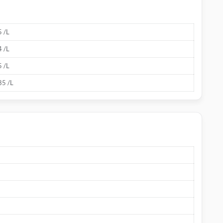
5 /L
4 /L
5 /L
85 /L