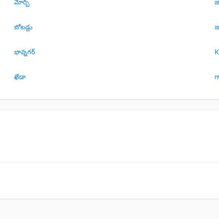
మోర్బి
జ
బోటడ్లు
జ
భావ్నగర్
K
ఖేడా
గ