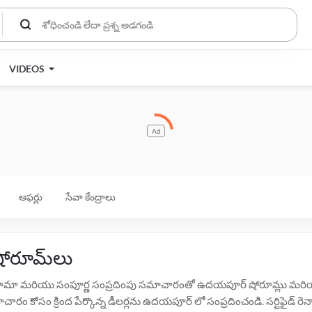
VIDEOS
Ad
ఆఫర్లు
సేవా కేంద్రాలు
షోరూమ్‌లు
ిరునామా మరియు సంపూర్ణ సంప్రదింపు సమాచారంతో ఉదయపూర్ షోరూమ్లు మరియు డ
ారం కోసం క్రింద పేర్కొన్న డీలర్లను ఉదయపూర్ లో సంప్రదించండి. సర్టిఫైడ్ రెన