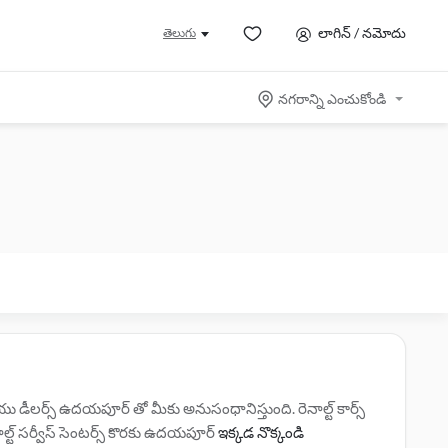
లాగిన్ / నమోదు
తెలుగు
నగరాన్ని ఎంచుకోండి
ీలర్స్ ఉదయపూర్ తో మీకు అనుసంధానిస్తుంది. రెనాల్ట్ కార్స్
ాల్ట్ సర్వీస్ సెంటర్స్ కొరకు ఉదయపూర్
ఇక్కడ నొక్కండి