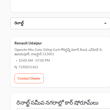
రెనాల్ట్ డీలర్స్ ఉదయపూర్ లో
డీలర్ నామ
చిరునామా
రెనాల్ట్ ఉదయపూర్
Renault Udaipur
Opposite Mes Gate, Ekling Garh గోవర్ధన్న్ విలాస్ Road, ఎన్‌హెచ్-8,
ఉదయపూర్, రాజస్థాన్ 313001
10:00 AM
-
07:00 PM
7290055363
Contact Dealer
రెనాల్ట్ సమీప నగరాల్లో కార్ షోరూమ్‌లు