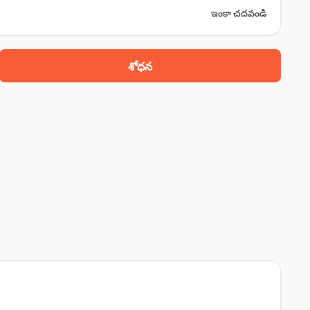
ఇంకా చదవండి
శోధన
్‌హెచ్-8, ఉదయపూర్, 313001