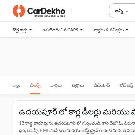
అన్నీ
కొత్త కార్లు
ఉపయోగించిన CARS
వార్తలు & సమీక్షలు
కార్లు
డీలర్స్
వార్తలు
చిత్రాలు
వీడియోస్
రోడ్ టెస్ట్
ఉదయపూర్ లో కార్ల డీలర్లు మరియు 
1రెనాల్ట్ షోరూమ్లను ఉదయపూర్ లో గుర్తించండి. కార్ దేఖో మీ చ
ధర, ఆఫర్స్, EMI ఎంపికలు మరియు టెస్ట్ డ్రైవ్ గురించి మరింత సమాచ