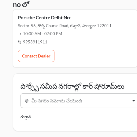
no లో
Porsche Centre Delhi-Ncr
Sector-56, గోల్ఫ్ Course Road, గుర్గాన్, హర్యానా 122011
10:00 AM
-
07:00 PM
9953911911
Contact Dealer
పోర్స్చే సమీప నగరాల్లో కార్ షోరూమ్‌లు
మీ నగరం నమోదు చేయండి
గుర్గాన్