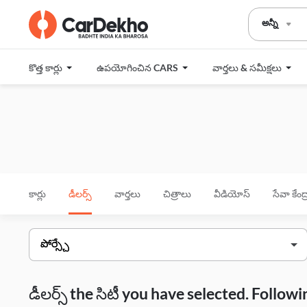
అన్నీ
కొత్త కార్లు
ఉపయోగించిన CARS
వార్తలు & సమీక్షలు
కార్లు
డీలర్స్
వార్తలు
చిత్రాలు
వీడియోస్
సేవా కేంద
డీలర్స్ the సిటీ you have selected. Follo