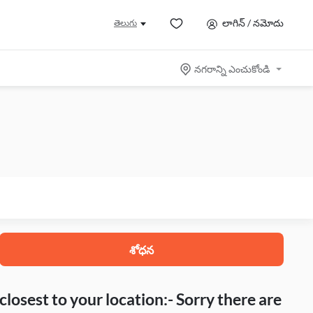
లాగిన్ / నమోదు
తెలుగు
నగరాన్ని ఎంచుకోండి
శోధన
closest to your location:- Sorry there are