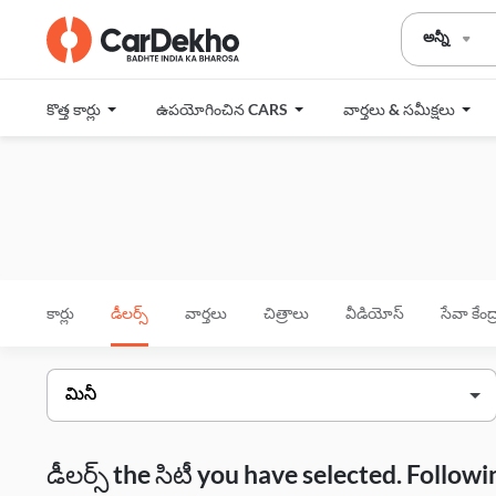
అన్నీ
కొత్త కార్లు
ఉపయోగించిన CARS
వార్తలు & సమీక్షలు
కార్లు
డీలర్స్
వార్తలు
చిత్రాలు
వీడియోస్
సేవా కేంద
డీలర్స్ the సిటీ you have selected. Follo