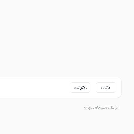
అవును
కాదు
*సుర్గుజా లో ఎక్స్-షోరూమ్ ధర