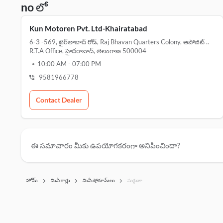
no లో
Kun Motoren Pvt. Ltd-Khairatabad
6-3 -569, ఖైర్‌తాబాద్ రోడ్, Raj Bhavan Quarters Colony, ఆపోజిట్ ..
R.t.a Office, హైదరాబాద్, తెలంగాణ 500004
10:00 AM
-
07:00 PM
9581966778
Contact Dealer
ఈ సమాచారం మీకు ఉపయోగకరంగా అనిపించిందా?
హోమ్
మినీ కార్లు
మినీ షోరూమ్‌లు
సుర్గుజా