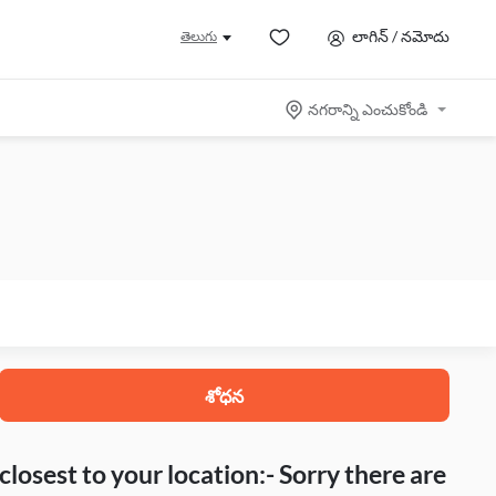
లాగిన్ / నమోదు
తెలుగు
నగరాన్ని ఎంచుకోండి
శోధన
closest to your location:- Sorry there are