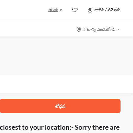
లాగిన్ / నమోదు
తెలుగు
నగరాన్ని ఎంచుకోండి
శోధన
closest to your location:- Sorry there are