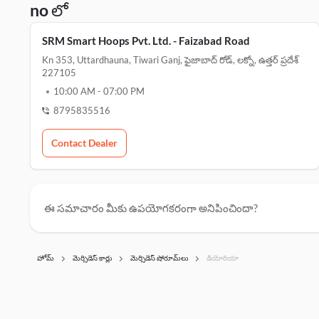
no లో
SRM Smart Hoops Pvt. Ltd. - Faizabad Road
Kn 353, Uttardhauna, Tiwari Ganj, ఫైజాబాద్ రోడ్, లక్నో, ఉత్తర్ ప్రదేశ్
227105
10:00 AM
-
07:00 PM
8795835516
Contact Dealer
ఈ సమాచారం మీకు ఉపయోగకరంగా అనిపించిందా?
హోమ్
మెర్సిడెస్ కార్లు
మెర్సిడెస్ షోరూమ్‌లు
డియోరియా