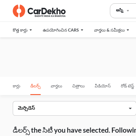
అన్నీ
కొత్త కార్లు
ఉపయోగించిన CARS
వార్తలు & సమీక్షలు
కార్లు
డీలర్స్
వార్తలు
చిత్రాలు
వీడియోస్
రోడ్ టెస్ట్
డీలర్స్ the సిటీ you have selected. Follo