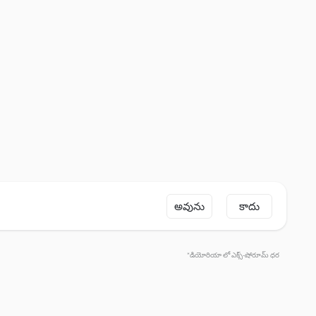
అవును
కాదు
*డియోరియా లో ఎక్స్-షోరూమ్ ధర