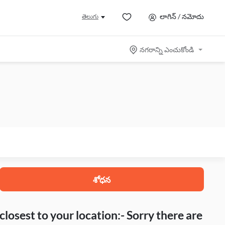
లాగిన్ / నమోదు
తెలుగు
నగరాన్ని ఎంచుకోండి
శోధన
closest to your location:- Sorry there are