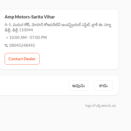
Amp Motors-Sarita Vihar
A-5, మధుర రోడ్, మోహన్ కోఆపరేటివ్ ఇండస్ట్రియల్ ఎస్టేట్, బ్లాక్ ఈ, న్యూ
ఢిల్లీ, ఢిల్లీ 110044
10:00 AM
-
07:00 PM
08045248492
Contact Dealer
అవును
కాదు
*సిమ్లా లో ఎక్స్-షోరూమ్ ధర