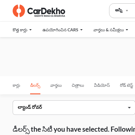
అన్నీ
కొత్త కార్లు
ఉపయోగించిన CARS
వార్తలు & సమీక్షలు
కార్లు
డీలర్స్
వార్తలు
చిత్రాలు
వీడియోస్
రోడ్ టెస్ట్
డీలర్స్ the సిటీ you have selected. Follo