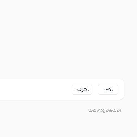
అవును
కాదు
*మండి లో ఎక్స్-షోరూమ్ ధర