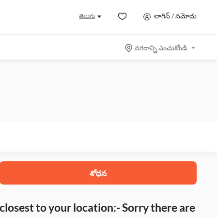
లాగిన్ / నమోదు
తెలుగు
నగరాన్ని ఎంచుకోండి
శోధన
closest to your location:- Sorry there are