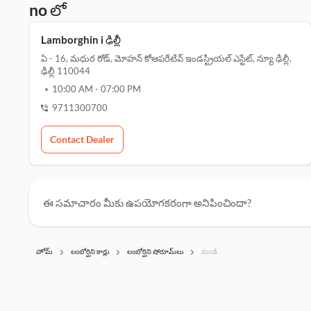
no లో
Lamborghin i ఢిల్లీ
ఏ - 16, మధుర రోడ్, మోహన్ కోఆపరేటివ్ ఇండస్ట్రియల్ ఎస్టేట్, న్యూ ఢిల్లీ,
ఢిల్లీ 110044
10:00 AM
-
07:00 PM
9711300700
Contact Dealer
ఈ సమాచారం మీకు ఉపయోగకరంగా అనిపించిందా?
హోమ్
లంబోర్ఘిని కార్లు
లంబోర్ఘిని షోరూమ్‌లు
మండి