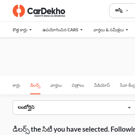
అన్నీ
కొత్త కార్లు
ఉపయోగించిన CARS
వార్తలు & సమీక్షలు
కార్లు
డీలర్స్
వార్తలు
చిత్రాలు
వీడియోస్
సేవా కేంద
డీలర్స్ the సిటీ you have selected. Follo