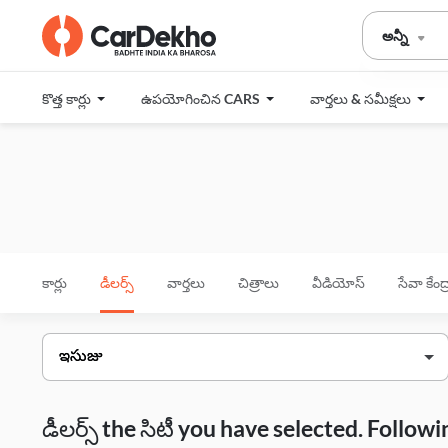
అన్నీ
కొత్త కార్లు
ఉపయోగించిన CARS
వార్తలు & సమీక్షలు
కార్లు
డీలర్స్
వార్తలు
చిత్రాలు
వీడియోస్
సేవా కేంద
డీలర్స్ the సిటీ you have selected. Follo