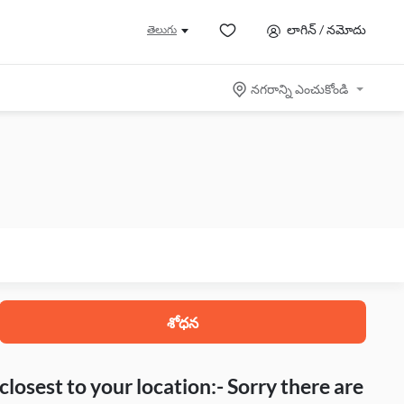
లాగిన్ / నమోదు
తెలుగు
నగరాన్ని ఎంచుకోండి
శోధన
closest to your location:- Sorry there are